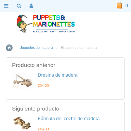
0
::
Juguetes de madera
::
El bus retro de madera
Inicio
Producto anterior
Dresina de madera
€54.00
Siguiente producto
Fórmula del coche de madera
€46.00