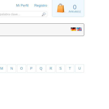
Mi Perfil
Registro
0
Articulo(s)
M
N
O
P
Q
R
S
T
U