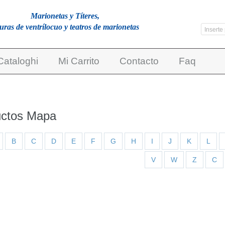
Marionetas y Títeres,
guras de ventrílocuo y teatros de marionetas
Cataloghi
Mi Carrito
Contacto
Faq
uctos Mapa
B
C
D
E
F
G
H
I
J
K
L
V
W
Z
С