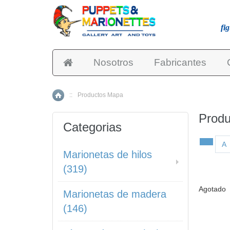
fi
Nosotros
Fabricantes
::
Productos Mapa
Inicio
Prod
Categorias
A
Marionetas de hilos
(319)
Agotado
Marionetas de madera
(146)