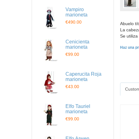
Vampiro
marioneta
€490.00
Abuelo tí
La cabeza
Se utiliz
Cenicienta
marioneta
Haz una pr
€99.00
Caperucita Roja
marioneta
€43.00
Custom
Elfo Tauriel
marioneta
€99.00
Elfo Arwen