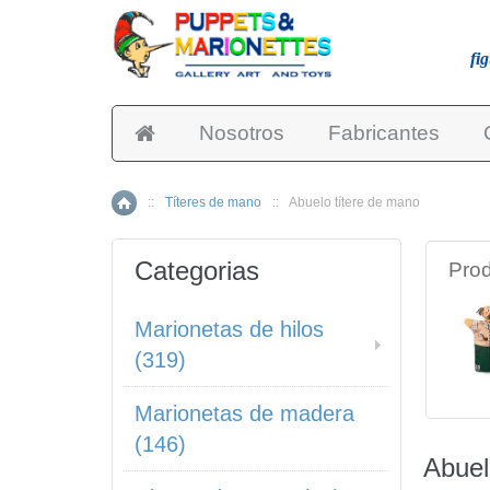
fi
Nosotros
Fabricantes
::
Títeres de mano
::
Abuelo títere de mano
Inicio
Categorias
Prod
Marionetas de hilos
(319)
Marionetas de madera
(146)
Abuel