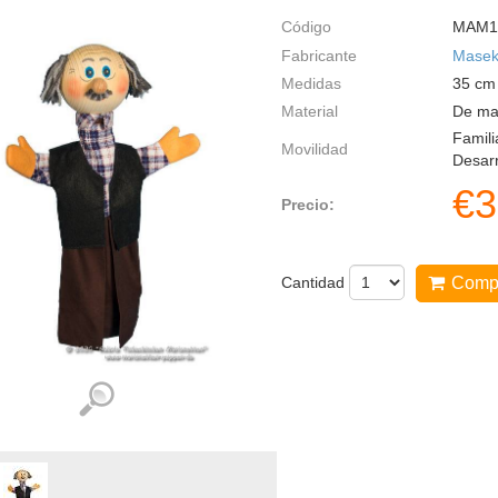
Código
MAM1
Fabricante
Mase
Medidas
35
cm
Material
De mad
Famili
Movilidad
Desarr
€
3
Precio:
Cantidad
Comp