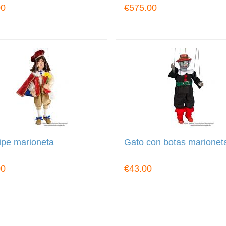
00
€575.00
ipe marioneta
Gato con botas marionet
00
€43.00