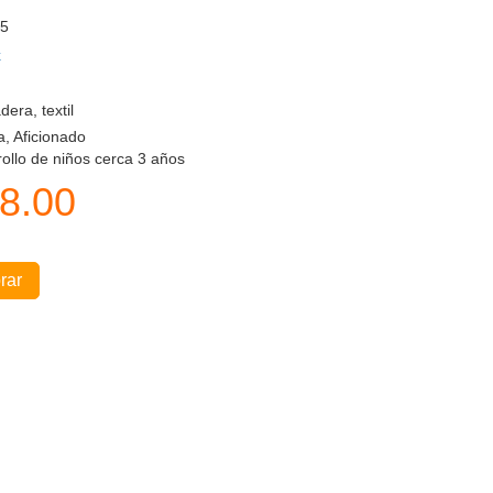
5
k
era, textil
a, Aficionado
ollo de niños cerca 3 años
8.00
rar