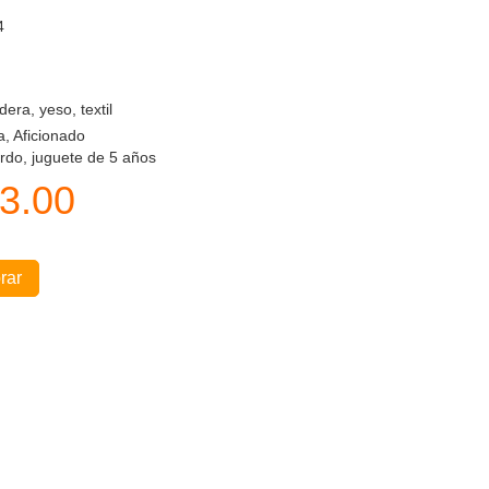
4
era, yeso, textil
a, Aficionado
do, juguete de 5 años
3.00
rar