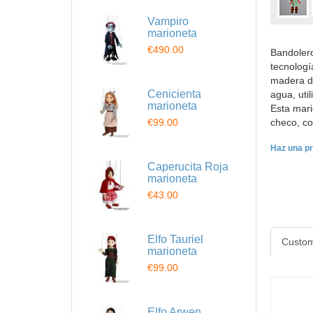
Vampiro
marioneta
€490.00
Bandolero
tecnologí
madera de
Cenicienta
agua, uti
marioneta
Esta mari
€99.00
checo, co
Haz una pr
Caperucita Roja
marioneta
€43.00
Elfo Tauriel
Custom
marioneta
€99.00
Elfo Arwen