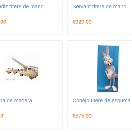
diz títere de mano
Servant títere de mano
.00
€320.00
ina de madera
Conejo títere de espuma
00
€575.00