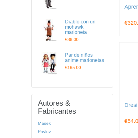
Apren
Diablo con un
€320
mohawk
marioneta
€88.00
Par de niños
anime marionetas
€165.00
Autores &
Dres
Fabricantes
€54.
Masek
Pavlov