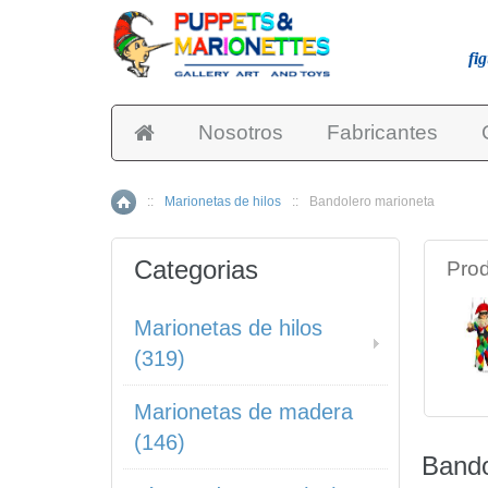
fi
Nosotros
Fabricantes
::
Marionetas de hilos
::
Bandolero marioneta
Inicio
Categorias
Prod
Marionetas de hilos
(319)
Marionetas de madera
(146)
Bando