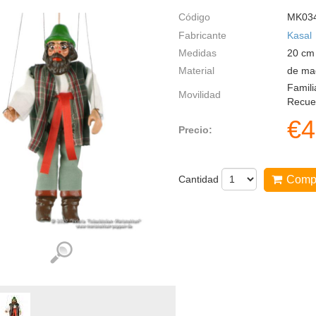
Código
MK03
Fabricante
Kasal
Medidas
20
cm
Material
de mad
Famili
Movilidad
Recuer
€
4
Precio:
Cantidad
Comp