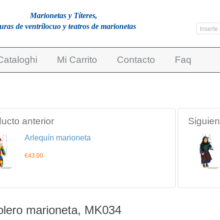
Marionetas y Títeres,
guras de ventrílocuo y teatros de marionetas
Cataloghi
Mi Carrito
Contacto
Faq
ucto anterior
Siguien
Arlequín marioneta
€43.00
lero marioneta, MK034