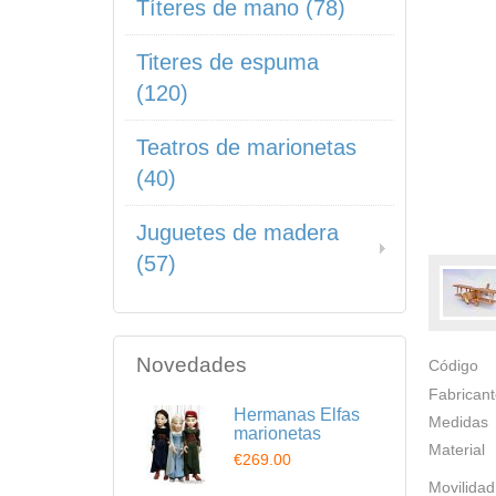
Títeres de mano (78)
Titeres de espuma
(120)
Teatros de marionetas
(40)
Juguetes de madera
(57)
Novedades
Código
Fabrican
Hermanas Elfas
Medidas
marionetas
Material
€269.00
Movilidad