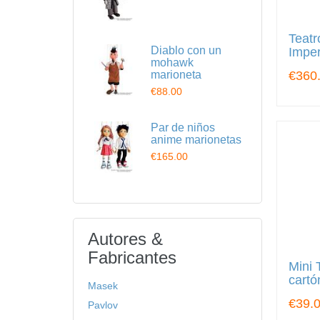
Teatr
Diablo con un
Imper
mohawk
€360
marioneta
€88.00
Par de niños
anime marionetas
€165.00
Autores &
Fabricantes
Mini 
cartó
Masek
€39.
Pavlov