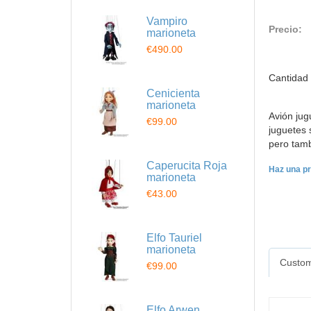
Vampiro
Precio:
marioneta
€490.00
Cantidad
Cenicienta
marioneta
Avión jug
€99.00
juguetes 
pero tamb
Caperucita Roja
Haz una pr
marioneta
€43.00
Elfo Tauriel
marioneta
Custom
€99.00
Elfo Arwen