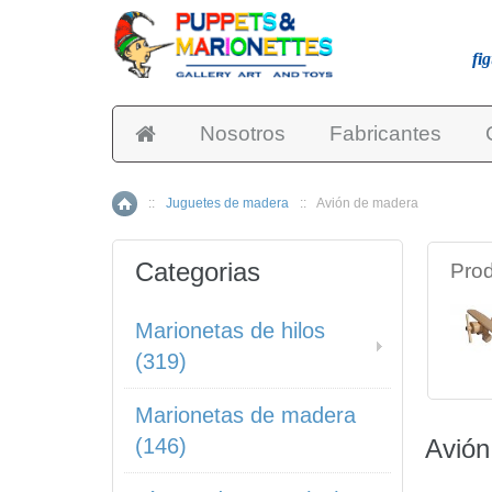
fi
Nosotros
Fabricantes
::
Juguetes de madera
::
Avión de madera
Inicio
Categorias
Prod
Marionetas de hilos
(319)
Marionetas de madera
(146)
Avión