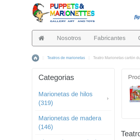
fi
Nosotros
Fabricantes
::
Teatros de marionetas
::
Teatro Marionetas cartón d
Inicio
Categorias
Prod
Marionetas de hilos
(319)
Marionetas de madera
(146)
Teatr