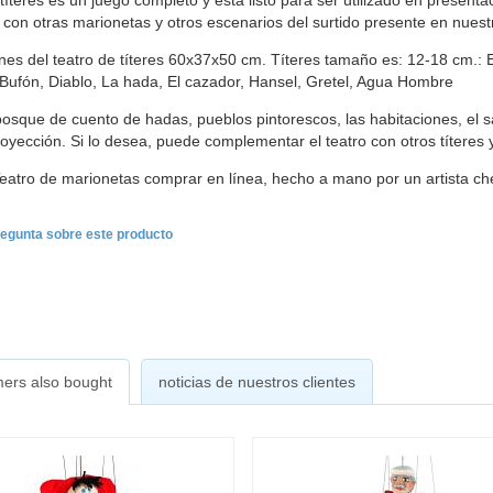
 títeres es un juego completo y está listo para ser utilizado en present
s con otras marionetas y otros escenarios del surtido presente en nuest
es del teatro de títeres 60x37x50 cm. Títeres tamaño es: 12-18 cm.: El
 Bufón, Diablo, La hada, El cazador, Hansel, Gretel, Agua Hombre
osque de cuento de hadas, pueblos pintorescos, las habitaciones, el sal
royección. Si lo desea, puede complementar el teatro con otros títeres 
Teatro de marionetas comprar en línea, hecho a mano por un artista c
egunta sobre este producto
ers also bought
noticias de nuestros clientes