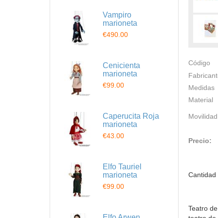
Vampiro
marioneta
€490.00
Código
Cenicienta
marioneta
Fabrican
€99.00
Medidas
Material
Caperucita Roja
Movilidad
marioneta
€43.00
Precio:
Elfo Tauriel
marioneta
Cantidad
€99.00
Teatro de
Elfo Arwen