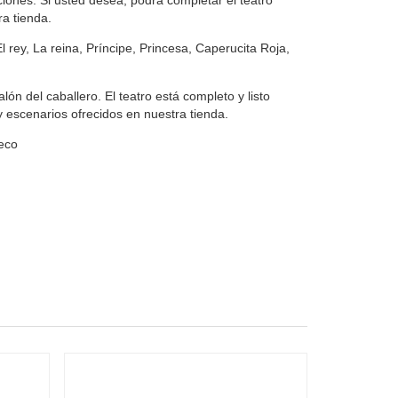
aciones. Si usted desea, podrá completar el teatro
ra tienda.
 rey, La reina, Príncipe, Princesa, Caperucita Roja,
ón del caballero. El teatro está completo y listo
y escenarios ofrecidos en nuestra tienda.
heco