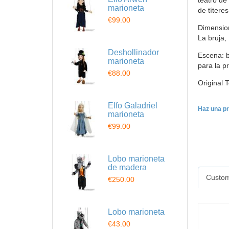
teatro de
marioneta
de títere
€99.00
Dimension
La bruja,
Deshollinador
Escena: b
marioneta
para la p
€88.00
Original 
Elfo Galadriel
Haz una pr
marioneta
€99.00
Lobo marioneta
de madera
Custom
€250.00
Lobo marioneta
€43.00