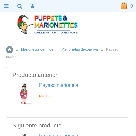
0
::
Marionetas de hilos
::
Marionetas decorativa
::
Payaso
Inicio
marioneta
Producto anterior
Payaso marioneta
€88.00
Siguiente producto
Payaso marioneta