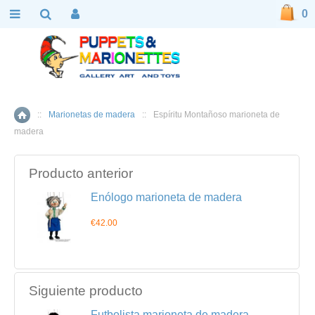
0
::
Marionetas de madera
::
Espíritu Montañoso marioneta de
Inicio
madera
Producto anterior
Enólogo marioneta de madera
€42.00
Siguiente producto
Futbolista marioneta de madera