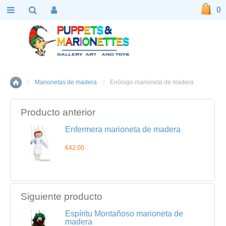
0
::
Marionetas de madera
::
Enólogo marioneta de madera
Inicio
Producto anterior
Enfermera marioneta de madera
€42.00
Siguiente producto
Espíritu Montañoso marioneta de
madera