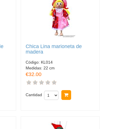
de
Chica Lina marioneta de
madera
Código:
KL014
Medidas:
22 cm
€32.00
rar
Cantidad
Comprar