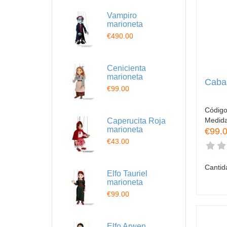
Vampiro
marioneta
€490.00
Cenicienta
marioneta
Cabal
€99.00
Códig
Medid
Caperucita Roja
marioneta
€99.
€43.00
Cantid
Elfo Tauriel
marioneta
€99.00
Elfo Arwen