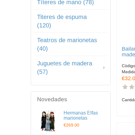
Títeres de mano (78)
Titeres de espuma
(120)
Teatros de marionetas
(40)
Baila
made
Juguetes de madera
Códig
(57)
Medid
€32.
Novedades
Cantid
Hermanas Elfas
marionetas
€269.00