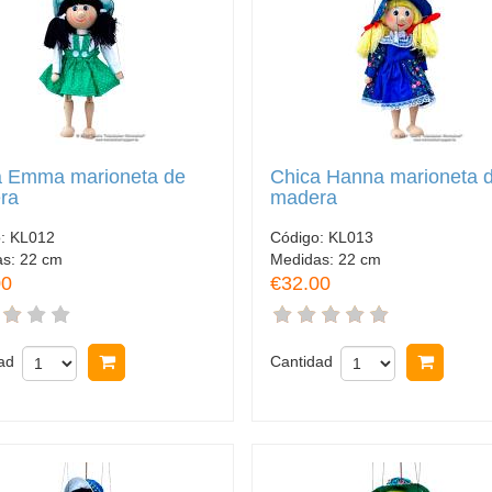
a Emma marioneta de
Chica Hanna marioneta 
ra
madera
o:
KL012
Código:
KL013
as:
22 cm
Medidas:
22 cm
00
€32.00
ad
Comprar
Cantidad
Comp