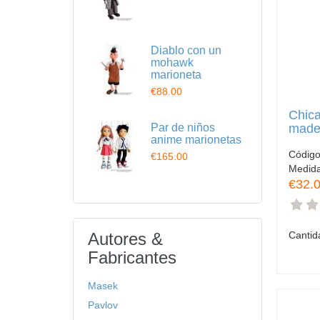
Diablo con un
mohawk
marioneta
€88.00
Chic
made
Par de niños
anime marionetas
Códig
€165.00
Medid
€32.
Autores &
Cantid
Fabricantes
Masek
Pavlov