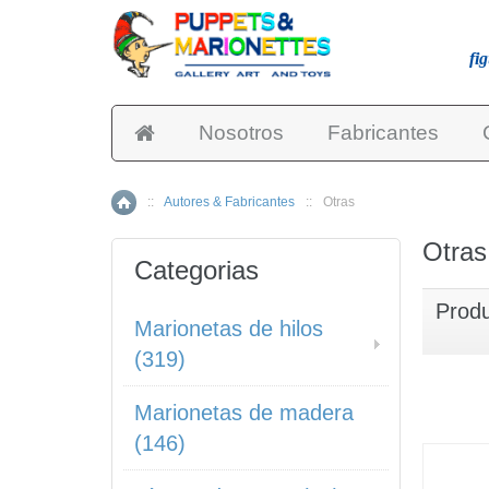
fi
Nosotros
Fabricantes
::
Autores & Fabricantes
::
Otras
Inicio
Otras
Categorias
Prod
Marionetas de hilos
(319)
Marionetas de madera
(146)