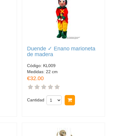
Duende ✓ Enano marioneta
de madera
Código:
KL009
Medidas:
22 cm
€32.00
rar
Cantidad
Comprar