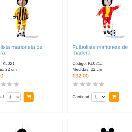
lista marioneta de
Futbolista marioneta de
ra
madera
o:
KL021
Código:
KL021a
as:
22 cm
Medidas:
22 cm
00
€32.00
ad
Comprar
Cantidad
Comp