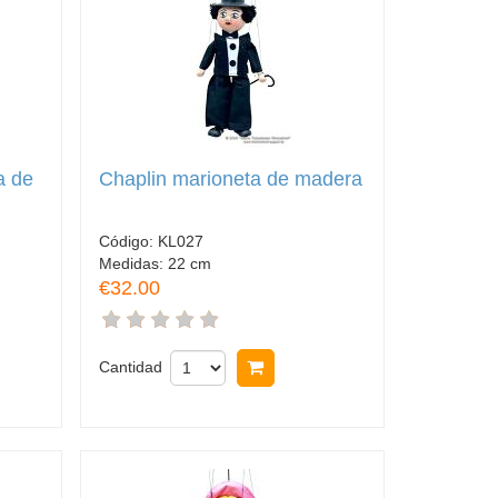
a de
Chaplin marioneta de madera
Código:
KL027
Medidas:
22 cm
€32.00
rar
Cantidad
Comprar