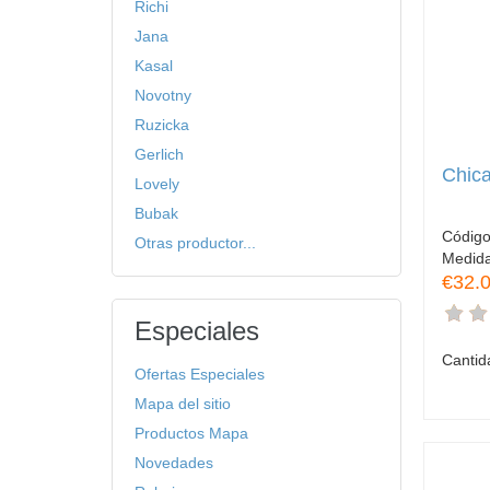
Richi
Jana
Kasal
Novotny
Ruzicka
Gerlich
Chic
Lovely
Bubak
Códig
Otras productor...
Medid
€32.
Especiales
Cantid
Ofertas Especiales
Mapa del sitio
Productos Mapa
Novedades