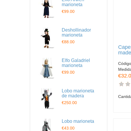
marioneta
€99.00
Deshollinador
marioneta
€88.00
Caper
made
Elfo Galadriel
Códig
marioneta
Medid
€99.00
€32.
Lobo marioneta
de madera
Cantid
€250.00
Lobo marioneta
€43.00