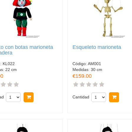
to con botas marioneta
Esqueleto marioneta
adera
o:
KL022
Código:
AM001
as:
22 cm
Medidas:
30 cm
00
€159.00
ad
Comprar
Cantidad
Comp