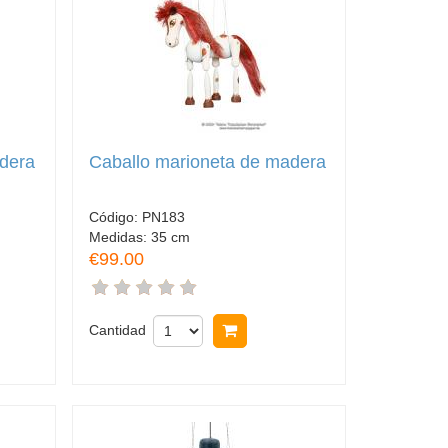
adera
Caballo marioneta de madera
Código:
PN183
Medidas:
35 cm
€99.00
rar
Cantidad
Comprar