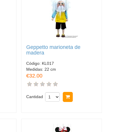
Geppetto marioneta de
madera
Código:
KL017
Medidas:
22 cm
€32.00
rar
Cantidad
Comprar