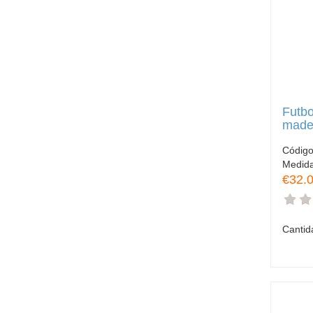
Futbo
made
Códig
Medid
€32.
Cantid