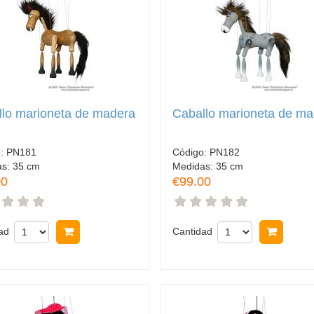
lo marioneta de madera
Caballo marioneta de m
o:
PN181
Código:
PN182
as:
35 cm
Medidas:
35 cm
00
€99.00
ad
Comprar
Cantidad
Comp