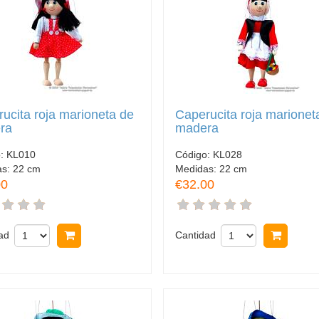
ucita roja marioneta de
Caperucita roja marionet
ra
madera
o:
KL010
Código:
KL028
as:
22 cm
Medidas:
22 cm
00
€32.00
ad
Comprar
Cantidad
Comp