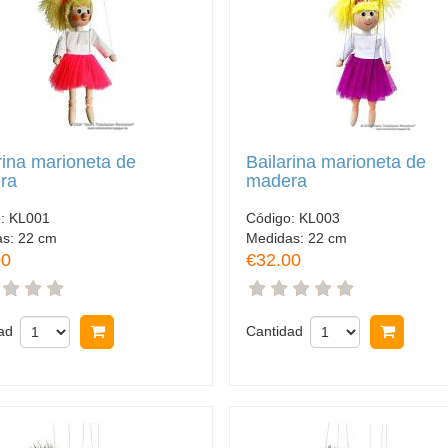
rina marioneta de
Bailarina marioneta de
ra
madera
o:
KL001
Código:
KL003
as:
22 cm
Medidas:
22 cm
00
€32.00
ad
Comprar
Cantidad
Comp