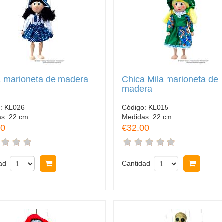
a marioneta de madera
Chica Mila marioneta de
madera
o:
KL026
Código:
KL015
as:
22 cm
Medidas:
22 cm
00
€32.00
ad
Comprar
Cantidad
Comp