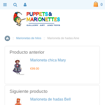
0
::
Marionetas de hilos
::
Marioneta de hadas Aine
Inicio
Producto anterior
Marioneta chica Mary
€99.00
Siguiente producto
Marioneta de hadas Bell