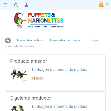
0
::
Marionetas de hilos
::
Marionetas decorativa
::
El dragón
Inicio
marioneta de madera
Producto anterior
El dragón marioneta de madera
€109.00
Siguiente producto
El dragón marioneta de madera