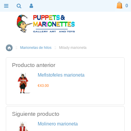
0
::
Marionetas de hilos
::
Milady marioneta
Inicio
Producto anterior
Mefistofeles marioneta
€43.00
Siguiente producto
Molinero marioneta