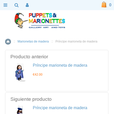
0
::
Marionetas de madera
::
Príncipe marioneta de madera
Inicio
Producto anterior
Príncipe marioneta de madera
€42.00
Siguiente producto
Príncipe marioneta de madera