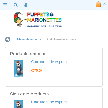
0
::
Titeres de espuma
::
Gato títere de espuma
Inicio
Producto anterior
Gato títere de espuma
€575.00
Siguiente producto
Gato títere de espuma