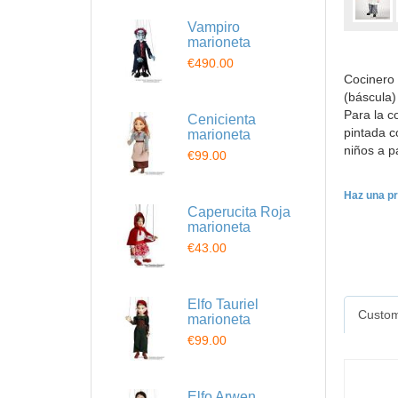
Vampiro
marioneta
€490.00
Cocinero 
(báscula)
Para la c
Cenicienta
pintada c
marioneta
niños a p
€99.00
Haz una pr
Caperucita Roja
marioneta
€43.00
Elfo Tauriel
Custom
marioneta
€99.00
Elfo Arwen