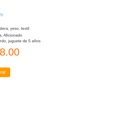
1
ny
era, yeso, textil
a, Aficionado
do, juguete de 5 años
8.00
rar