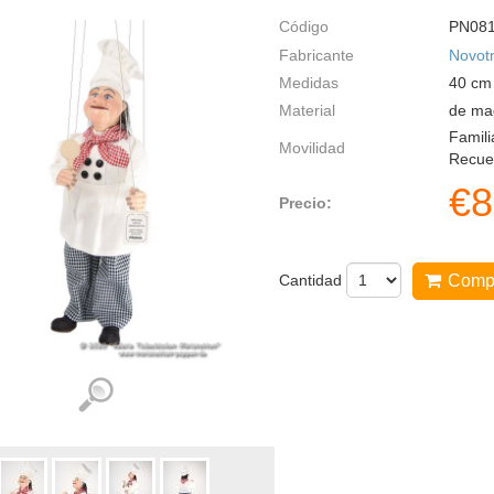
Código
PN08
Fabricante
Novot
Medidas
40
cm
Material
de mad
Famili
Movilidad
Recuer
€
8
Precio:
Cantidad
Comp