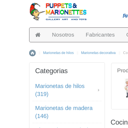
fi
Nosotros
Fabricantes
::
Marionetas de hilos
::
Marionetas decorativa
::
Co
Inicio
Categorias
Prod
Marionetas de hilos
(319)
Marionetas de madera
(146)
Cocin