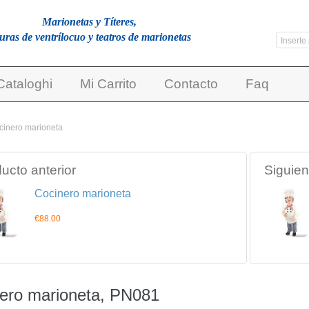
Marionetas y Títeres,
guras de ventrílocuo y teatros de marionetas
Cataloghi
Mi Carrito
Contacto
Faq
cinero marioneta
ucto anterior
Siguien
Cocinero marioneta
€88.00
ero marioneta, PN081