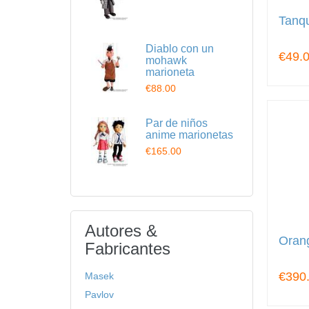
Tanq
Diablo con un
€49.
mohawk
marioneta
€88.00
Par de niños
anime marionetas
€165.00
Autores &
Orang
Fabricantes
€390
Masek
Pavlov