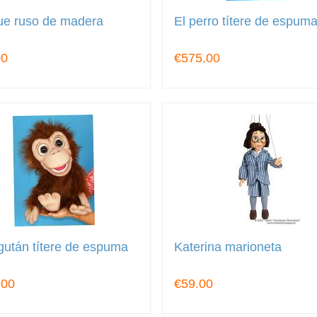
ue ruso de madera
El perro títere de espum
00
€575.00
után títere de espuma
Katerina marioneta
.00
€59.00