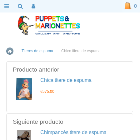
0
::
Titeres de espuma
::
Chico títere de espuma
Inicio
Producto anterior
Chica títere de espuma
€575.00
Siguiente producto
Chimpancés títere de espuma