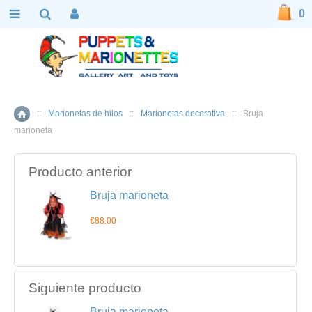
0
::
Marionetas de hilos
::
Marionetas decorativa
::
Bruja
Inicio
marioneta
Producto anterior
Bruja marioneta
€88.00
Siguiente producto
Bruja marioneta