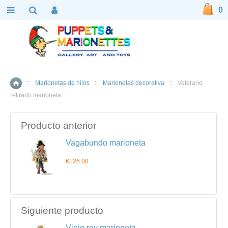
0
::
Marionetas de hilos
::
Marionetas decorativa
::
Veterano
Inicio
retirado marioneta
Producto anterior
Vagabundo marioneta
€126.00
Siguiente producto
Viejo rey marioneta