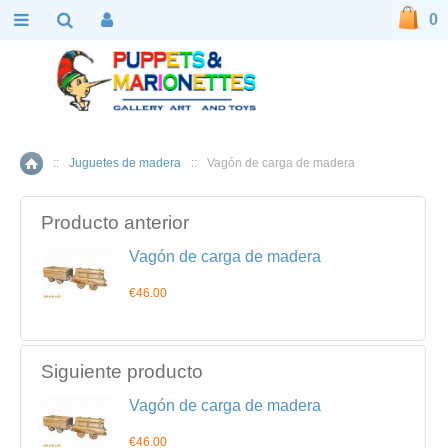
0
::
Juguetes de madera
::
Vagón de carga de madera
Inicio
Producto anterior
Vagón de carga de madera
€46.00
Siguiente producto
Vagón de carga de madera
€46.00