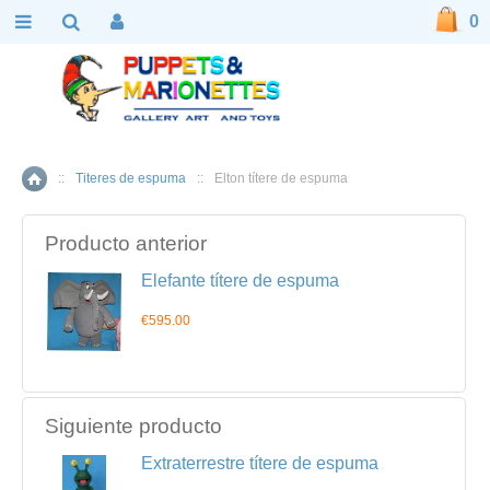
0
::
Titeres de espuma
::
Elton títere de espuma
Inicio
Producto anterior
Elefante títere de espuma
€595.00
Siguiente producto
Extraterrestre títere de espuma