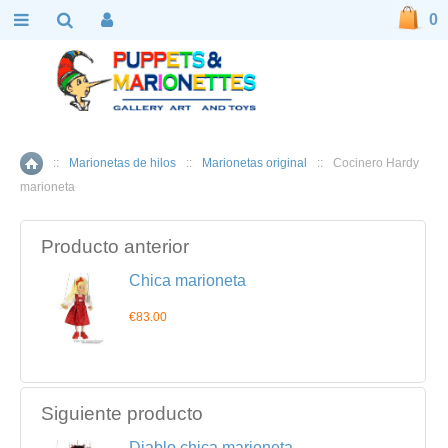
0
::
Marionetas de hilos
::
Marionetas original
::
Cocinero Hardy
Inicio
marioneta
Producto anterior
Chica marioneta
€83.00
Siguiente producto
Diablo chica marioneta